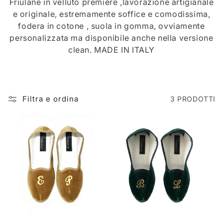
L
Friulane in velluto première ,lavorazione artigianale
e originale, estremamente soffice e comodissima,
L
fodera in cotone , suola in gomma, ovviamente
personalizzata ma disponibile anche nella versione
E
clean. MADE IN ITALY
Z
I
O
Filtra e ordina
3 PRODOTTI
N
E
: