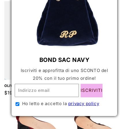
BOND SAC NAVY
BOND BLACKOUT
Iscriviti e approfitta di uno SCONTO del
Prezzo
$140.00 USD
20% con il tuo primo ordine!
di
OLIVIER
listino
ISCRIVITI
Prezzo
$195.00 USD
di
Ho letto e accetto la
privacy policy
listino