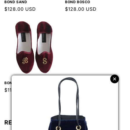
BOND SAND
BOND BOSCO
Prezzo
$128.00 USD
Prezzo
$128.00 USD
di
di
listino
listino
BOND PORPORA
Prezzo
$116.00 USD
di
listino
RELATED PRODUCTS