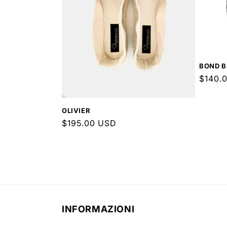
BOND 
Prezz
$140.
di
listino
OLIVIER
Prezzo
$195.00 USD
di
listino
INFORMAZIONI