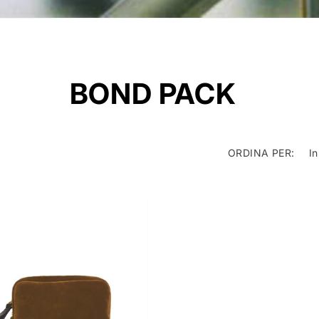
C
BOND PACK
O
ORDINA PER:
L
L
E
Z
I