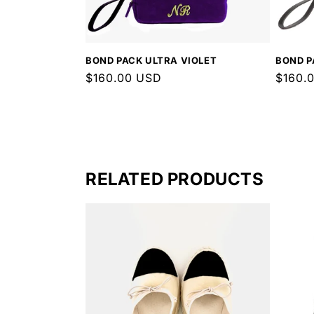
BOND PACK ULTRA VIOLET
BOND P
Prezzo
$160.00 USD
Prezz
$160.
di
di
listino
listino
RELATED PRODUCTS