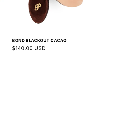
BOND BLACKOUT CACAO
Prezzo
$140.00 USD
di
listino