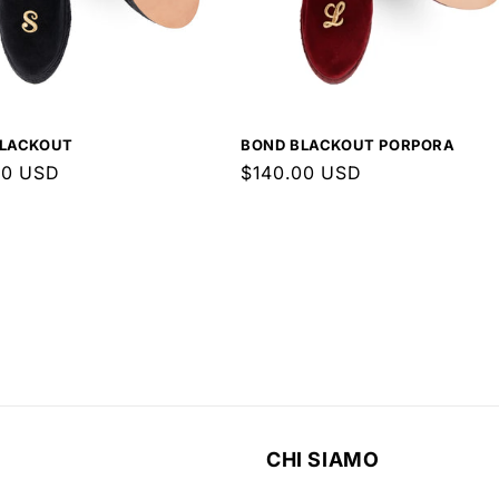
BLACKOUT
BOND BLACKOUT PORPORA
o
00 USD
Prezzo
$140.00 USD
di
listino
CHI SIAMO