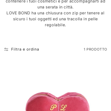
L
contenere i tuoi cosmetici e per accompagnarti ad
una serata in città.
L
LOVE BOND ha una chiusura con zip per tenere al
sicuro i tuoi oggetti ed una tracolla in pelle
E
regolabile.
Z
I
O
Filtra e ordina
1 PRODOTTO
N
E
: