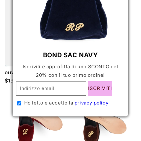
BOND BLACKOUT
BOND SAC NAVY
Prezzo
$139.00 USD
di
Iscriviti e approfitta di uno SCONTO del
OLIVIER
listino
20% con il tuo primo ordine!
Prezzo
$194.00 USD
di
ISCRIVITI
listino
Ho letto e accetto la
privacy policy