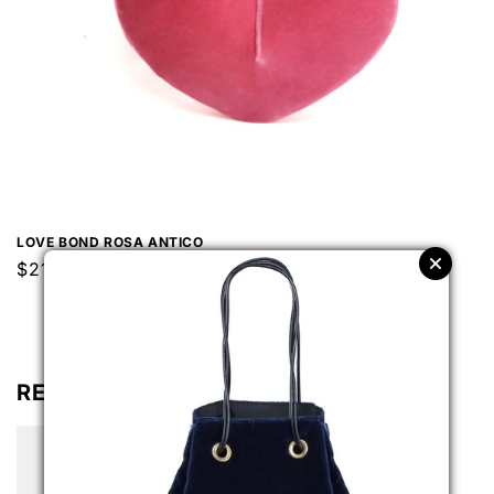
LOVE BOND ROSA ANTICO
Prezzo
$212.00 USD
di
listino
RELATED PRODUCTS