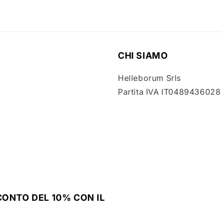
modale
CHI SIAMO
Helleborum Srls
Partita IVA IT048943602
SCONTO DEL 10% CON IL