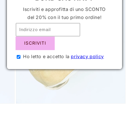
Iscriviti e approfitta di uno SCONTO
del 20% con il tuo primo ordine!
ISCRIVITI
Ho letto e accetto la
privacy policy
Apri
contenuti
multimediali
3
in
finestra