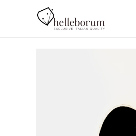
Vai
direttamente
ai contenuti
Passa alle
informazioni
sul prodotto