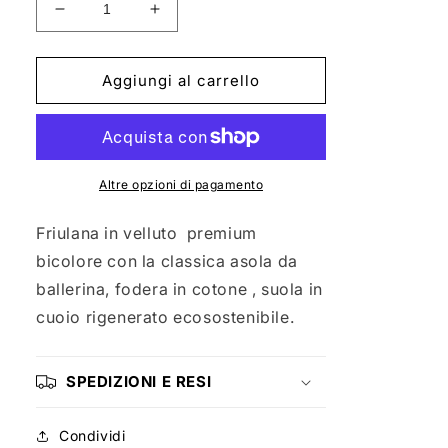
Diminuisci
Aumenta
quantità
quantità
per
per
OLIVIER
OLIVIER
Aggiungi al carrello
Altre opzioni di pagamento
Friulana in velluto premium
bicolore con la classica asola da
ballerina, fodera in cotone , suola in
cuoio rigenerato ecosostenibile.
SPEDIZIONI E RESI
Condividi