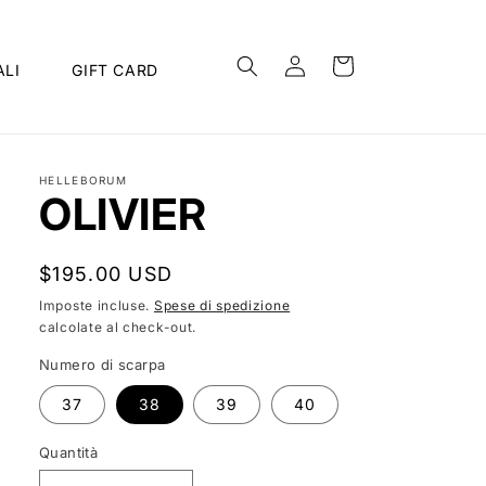
Accedi
Carrello
LI
GIFT CARD
HELLEBORUM
OLIVIER
Prezzo
$195.00 USD
di
Imposte incluse.
Spese di spedizione
calcolate al check-out.
listino
Numero di scarpa
37
38
39
40
Quantità