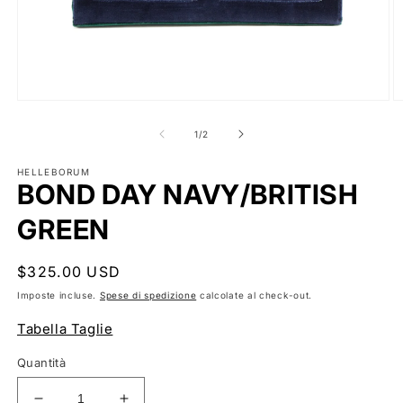
Apri
Ap
contenuti
co
multimediali
mu
su
1
/
2
1
2
in
in
HELLEBORUM
finestra
fi
BOND DAY NAVY/BRITISH
modale
m
GREEN
Prezzo
$325.00 USD
di
Imposte incluse.
Spese di spedizione
calcolate al check-out.
listino
Tabella Taglie
Quantità