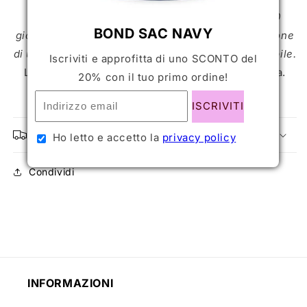
Per ricevere la tua Bond Day sono necessari 10
BOND SAC NAVY
giorni, il giusto tempo da dedicare alla realizzazione
di un accessorio che deve essere unico e inimitabile.
Iscriviti e approfitta di uno SCONTO del
La Bond Day personalizzata non può' essere resa.
20% con il tuo primo ordine!
Spedizione garantita entro 2 settimane.
ISCRIVITI
SPEDIZIONI E RESI
Ho letto e accetto la
privacy policy
Condividi
INFORMAZIONI