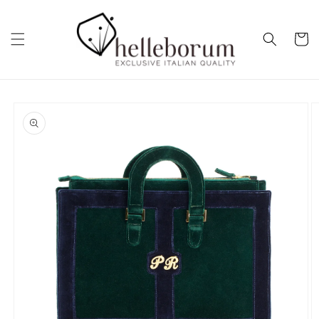
Vai
direttamente
ai contenuti
Carrell
Passa alle
informazioni
sul prodotto