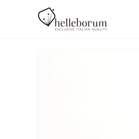
Vai
direttamente
ai contenuti
Passa alle
informazioni
sul prodotto