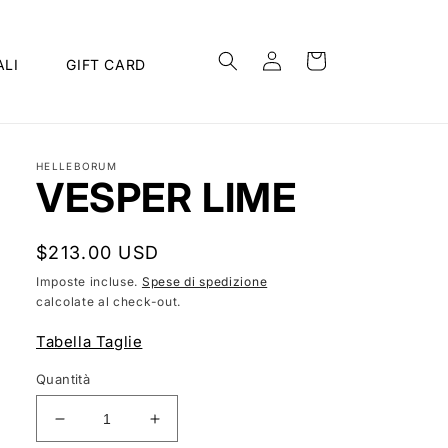
Accedi
Carrello
LI
GIFT CARD
HELLEBORUM
VESPER LIME
Prezzo
$213.00 USD
di
Imposte incluse.
Spese di spedizione
calcolate al check-out.
listino
Tabella Taglie
Quantità
Diminuisci
Aumenta