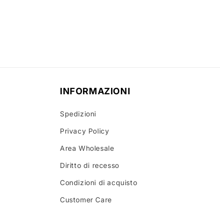
multimediali
2
in
finestra
modale
INFORMAZIONI
Spedizioni
Privacy Policy
Area Wholesale
Diritto di recesso
Condizioni di acquisto
Customer Care