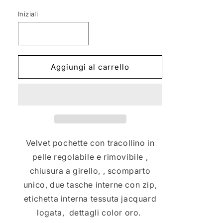
quantità
quantità
per
per
Iniziali
VESPER
VESPER
LIME
LIME
Aggiungi al carrello
Velvet pochette con tracollino in
pelle regolabile e rimovibile
,
chiusura a girello, , scomparto
unico, due tasche interne con zip,
etichetta interna tessuta jacquard
logata, dettagli color oro.